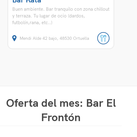
Buen ambiente. Bar tranquilo con zona chillout
y terraza. Tu lugar de ocio (dardos,
futbolín,rana, etc..)
Mendi Alde 42 bajo, 48530 Ortuella
Oferta del mes: Bar El
Frontón