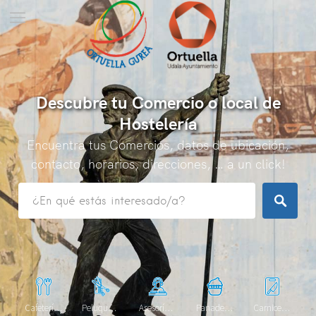
Descubre tu Comercio o local de
Hostelería
Encuentra tus Comercios, datos de ubicación,
contacto, horarios, direcciones, … a un click!
Cafetería, bares y restaurantes
Peluquerías, centros de estética y masajes.
Asesorías, corredurías de seguros, inmobiliarias y gestión de comunidades
Panaderías y pastelerías.
Carnicerías, charcuterías y queserías.