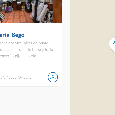
ería Bego
a la costura, hilos de punto
zos, lanas, ropa de bebe y todo
lencería, pijamas, etc…
as 5,48530,Ortuella