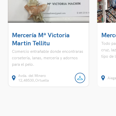
Mercería Mª Victoria
Merc
Martin Tellitu
Todo par
cruz, la
Comercio entrañable donde encontraras
tipo de 
corsetería, lanas, mercería y adornos
para el pelo.
Avda. del Minero
Aieg
12,48530,Ortuella