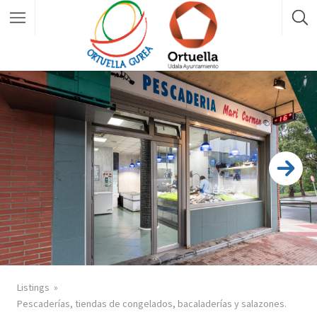
Listings
Pescaderías, tiendas de congelados, bacaladerías y salazones.