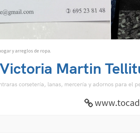
hogar y arreglos de ropa.
ictoria Martin Tellit
raras corsetería, lanas, mercería y adornos para el pe
www.tocad