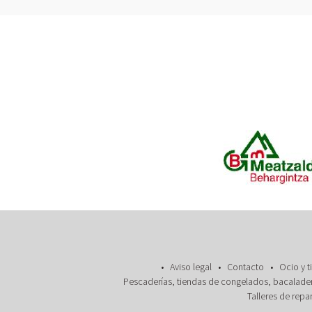
Aviso legal
Contacto
Ocio y t
Pescaderías, tiendas de congelados, bacalader
Talleres de repa