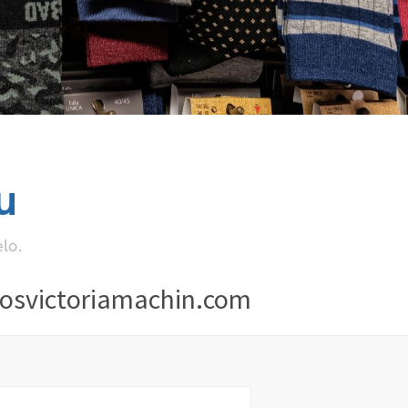
u
lo.
osvictoriamachin.com