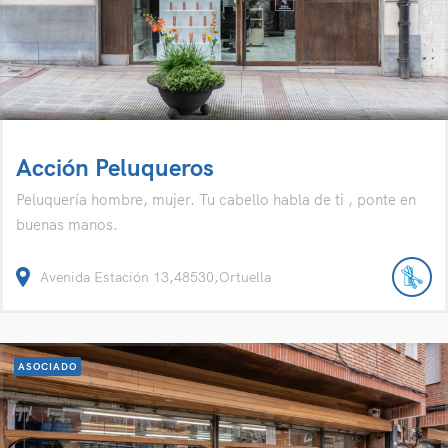
Acción Peluqueros
Peluquería hombre, mujer. Tu cabello habla de ti , ponte en
buenas manos.
Avenida Estación 13,48530,Ortuella
ASOCIADO