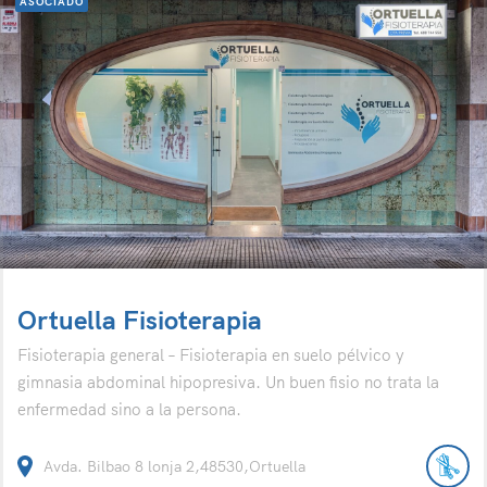
ASOCIADO
Ortuella Fisioterapia
Fisioterapia general – Fisioterapia en suelo pélvico y
gimnasia abdominal hipopresiva. Un buen fisio no trata la
enfermedad sino a la persona.
Avda. Bilbao 8 lonja 2,48530,Ortuella