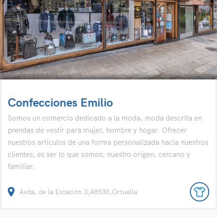
Confecciones Emilio
Somos un comercio dedicado a la moda, moda descrita en
prendas de vestir para mujer, hombre y hogar. Ofrecer
nuestros artículos de una forma personalizada hacia nuestros
clientes, es ser lo que somos, nuestro origen, cercano y
familiar.
Avda. de la Estación 3,48530,Ortuella