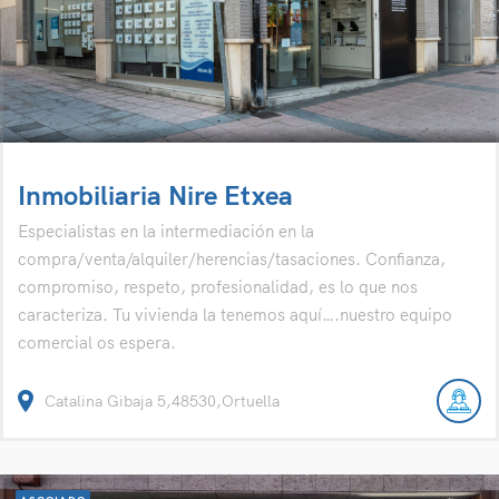
Inmobiliaria Nire Etxea
Especialistas en la intermediación en la
compra/venta/alquiler/herencias/tasaciones. Confianza,
compromiso, respeto, profesionalidad, es lo que nos
caracteriza. Tu vivienda la tenemos aquí….nuestro equipo
comercial os espera.
Catalina Gibaja 5,48530,Ortuella