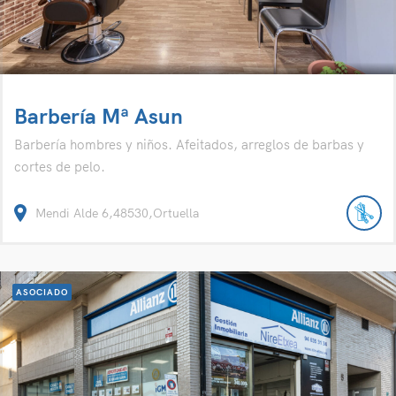
Barbería Mª Asun
Barbería hombres y niños. Afeitados, arreglos de barbas y
cortes de pelo.
Mendi Alde 6,48530,Ortuella
ASOCIADO